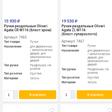
15 930
₽
19 530
₽
Ручки раздельные Olivari
Ручки раздельные Olivari
Agata CR M116 (блест.хром)
Agata ZL M116
(блест.суперзолото)
Артикул:
7465
Артикул:
7467
Тип товара
Ручки
Тип товара
Ручки
Назначение
для деревянных
/ металлических
Назначение
для деревянных
дверей, для
/ металлических
межкомнатных
дверей, для
дверей
межкомнатных
дверей
Тип ручки
Раздельная, На
розетке
Тип ручки
Раздельная, На
розетке
Тип розетки
Круглая
Тип розетки
Круглая
Материал
латунь
Материал
латунь
В корзину
В корзину