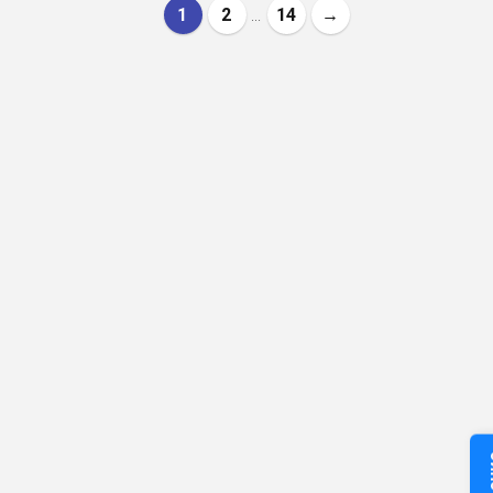
1
2
14
→
...