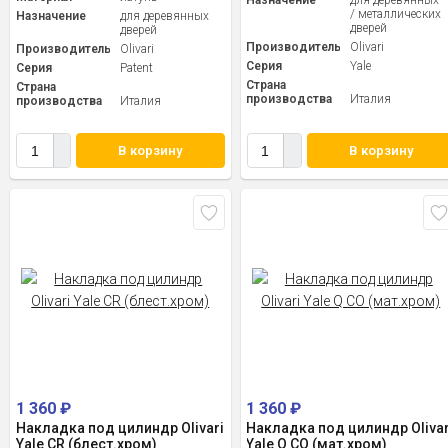
Назначение
для деревянных
/ металлических
Назначение
для деревянных
дверей
дверей
Производитель
Olivari
Производитель
Olivari
Серия
Yale
Серия
Patent
Страна
Страна
производства
Италия
производства
Италия
В корзину
В корзину
1 360
₽
1 360
₽
Накладка под цилиндр Olivari
Накладка под цилиндр Olivar
Yale CR (блест.хром)
Yale Q CO (мат.хром)