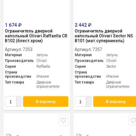
1 674
₽
2 442
₽
Ограничитель дверной
Ограничитель дверной
напольный Olivari Raffaella CR
напольный Olivari Sector NS
B102 (блест.хром)
B101 (мат.суперникель)
Артикул:
7253
Артикул:
7257
Материал
латунь
Материал
латунь
Производитель
Olivari
Производитель
Olivari
Серия
Raffaella
Серия
Sector
Страна
Страна
производства
Италия
производства
Италия
Тип товара
Дверные
Тип товара
Дверные
ограничители
ограничители
В корзину
В корзину