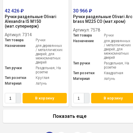
42 426
₽
30 966
₽
Ручки раздельные Olivari
Ручки раздельные Olivari Arc
Alexandra IS M150
brass M225 CO (мат.хром)
(мат.супернерж)
Артикул:
7578
Артикул:
7314
Тип товара
Ручки
Тип товара
Ручки
Назначение
для деревянных
/ металлических
Назначение
для деревянных
дверей, для
/ металлических
межкомнатных
дверей, для
дверей
межкомнатных
дверей
Тип ручки
Раздельная, На
розетке
Тип ручки
Раздельная, На
розетке
Тип розетки
Квадратная
Тип розетки
Круглая
Материал
латунь
Материал
латунь
В корзину
В корзину
Показать еще