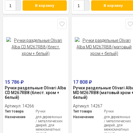
В корзину
В корзину
15 786
₽
17 808
₽
Ручки раздельные Olivari Alba
Ручки раздельные Olivari Alb
CD M267RB8 (блест. хром +
MD M267RB8 (матовый хром 
белый)
белый)
Артикул:
14266
Артикул:
14267
Тип товара
Ручки
Тип товара
Ручки
Назначение
для деревянных
Назначение
для деревянных
/ металлических
/ металлических
дверей, для
дверей, для
межкомнатных
межкомнатных