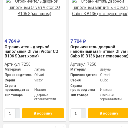
4 764
₽
7 704
₽
Ограничитель дверной
Ограничитель дверной
напольный Olivari Victor CO
напольный магнитный Olivari
B106 S(мат.хром)
Cubo IS B136 (мат.супернерж
Артикул:
7256
Артикул:
7250
Материал
латунь
Материал
латунь
Производитель
Olivari
Производитель
Olivari
Серия
Victor
Серия
Cubo
Страна
Страна
производства
Италия
производства
Италия
Тип товара
Дверные
Тип товара
Дверные
ограничители
ограничители
В корзину
В корзину