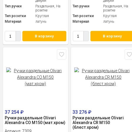
дверей
дверей
Тип ручки
Раздельная, На
Тип ручки
Раздельная, На
розетке
розетке
Тип розетки
Круглая
Тип розетки
Круглая
Материал
латунь
Материал
латунь
В корзину
В корзину
37 254
₽
33 276
₽
Ручки раздельные Olivari
Ручки раздельные Olivari
Alexandra CO M150 (мат.хром)
Alexandra CR M150
(блест.хром)
Артикул:
7309