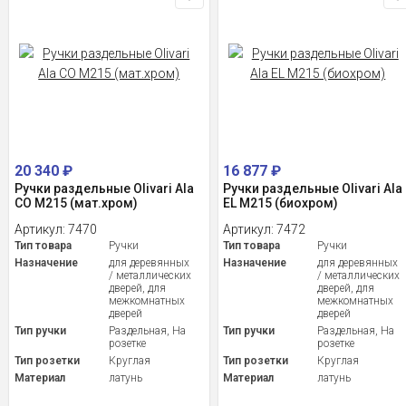
20 340
₽
16 877
₽
Ручки раздельные Olivari Ala
Ручки раздельные Olivari Ala
CO M215 (мат.хром)
EL M215 (биохром)
Артикул:
7470
Артикул:
7472
Тип товара
Ручки
Тип товара
Ручки
Назначение
для деревянных
Назначение
для деревянных
/ металлических
/ металлических
дверей, для
дверей, для
межкомнатных
межкомнатных
дверей
дверей
Тип ручки
Раздельная, На
Тип ручки
Раздельная, На
розетке
розетке
Тип розетки
Круглая
Тип розетки
Круглая
Материал
латунь
Материал
латунь