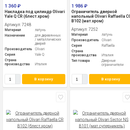
1 360
₽
1 986
₽
Накладка под цилиндр Olivari
Ограничитель дверной
Yale Q CR (блест.хром)
напольный Olivari Raffaella C
B102 (мат.хром)
Артикул:
7248
Артикул:
7252
Материал
латунь
Материал
латунь
Назначение
для деревянных
/ металлических
Производитель
Olivari
дверей
Серия
Raffaella
Производитель
Olivari
Страна
Серия
Yale Q
производства
Италия
Страна
Тип товара
Дверные
производства
Италия
ограничители
В корзину
В корзину