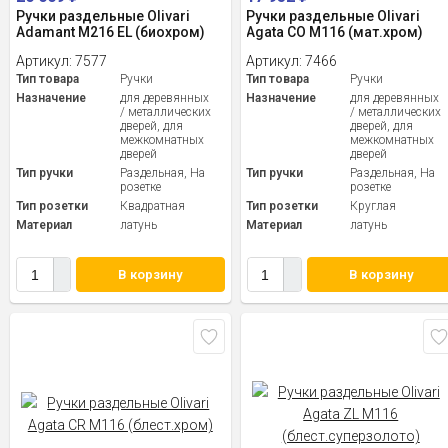
Ручки раздельные Olivari
Ручки раздельные Olivari
Adamant M216 EL (биохром)
Agata CO M116 (мат.хром)
Артикул:
7577
Артикул:
7466
Тип товара
Ручки
Тип товара
Ручки
Назначение
для деревянных
Назначение
для деревянных
/ металлических
/ металлических
дверей, для
дверей, для
межкомнатных
межкомнатных
дверей
дверей
Тип ручки
Раздельная, На
Тип ручки
Раздельная, На
розетке
розетке
Тип розетки
Квадратная
Тип розетки
Круглая
Материал
латунь
Материал
латунь
В корзину
В корзину