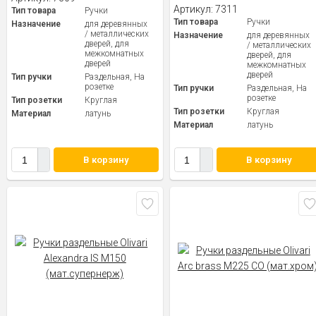
Артикул:
7311
Тип товара
Ручки
Тип товара
Ручки
Назначение
для деревянных
/ металлических
Назначение
для деревянных
дверей, для
/ металлических
межкомнатных
дверей, для
дверей
межкомнатных
дверей
Тип ручки
Раздельная, На
розетке
Тип ручки
Раздельная, На
розетке
Тип розетки
Круглая
Тип розетки
Круглая
Материал
латунь
Материал
латунь
В корзину
В корзину