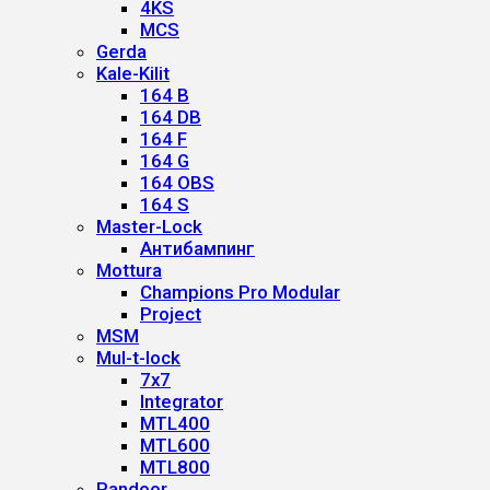
4KS
MCS
Gerda
Kale-Kilit
164 B
164 DB
164 F
164 G
164 OBS
164 S
Master-Lock
Антибампинг
Mottura
Champions Pro Modular
Project
MSM
Mul-t-lock
7x7
Integrator
MTL400
MTL600
MTL800
Pandoor