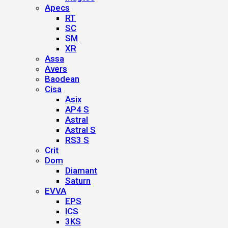
Apecs
RT
SC
SM
XR
Assa
Avers
Baodean
Cisa
Asix
AP4 S
Astral
Astral S
RS3 S
Crit
Dom
Diamant
Saturn
EVVA
EPS
ICS
3KS