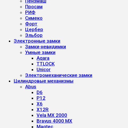
Пензмаш
Просам
РИФ
Симеко
Форт
Цербер
Эльбор
Электронные замки
Замки-невидимки
Умные замки
Aqara
TTLOCK
Unicor
Электромеханические замки
Цилиндровые механизмы
Abus
D6
P12
X6
X12R
Vela MX 2000
Bravus 4000 MX
Magtec