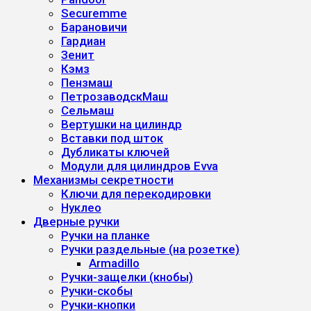
Securemme
Барановичи
Гардиан
Зенит
Кэмз
Пензмаш
ПетрозаводскМаш
Сельмаш
Вертушки на цилиндр
Вставки под шток
Дубликаты ключей
Модули для цилиндров Evva
Механизмы секретности
Ключи для перекодировки
Нуклео
Дверные ручки
Ручки на планке
Ручки раздельные (на розетке)
Armadillo
Ручки-защелки (кнобы)
Ручки-скобы
Ручки-кнопки