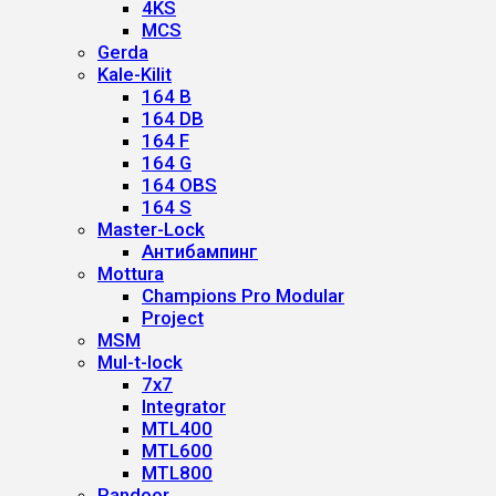
4KS
MCS
Gerda
Kale-Kilit
164 B
164 DB
164 F
164 G
164 OBS
164 S
Master-Lock
Антибампинг
Mottura
Champions Pro Modular
Project
MSM
Mul-t-lock
7x7
Integrator
MTL400
MTL600
MTL800
Pandoor