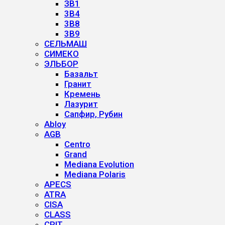
ЗВ1
3B4
3B8
3B9
СЕЛЬМАШ
СИМЕКО
ЭЛЬБОР
Базальт
Гранит
Кремень
Лазурит
Сапфир, Рубин
Abloy
AGB
Centro
Grand
Mediana Evolution
Mediana Polaris
APECS
ATRA
CISA
CLASS
CRIT