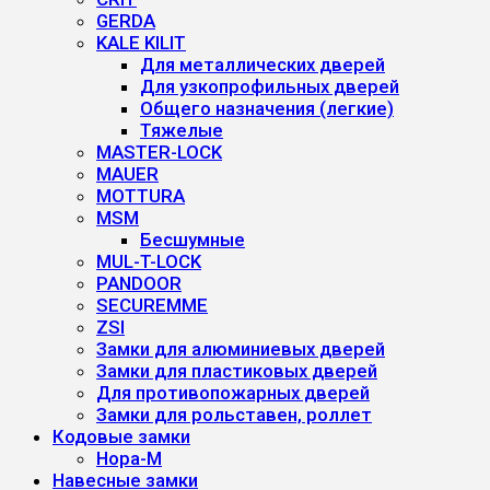
GERDA
KALE KILIT
Для металлических дверей
Для узкопрофильных дверей
Общего назначения (легкие)
Тяжелые
MASTER-LOCK
MAUER
MOTTURA
MSM
Бесшумные
MUL-T-LOCK
PANDOOR
SECUREMME
ZSI
Замки для алюминиевых дверей
Замки для пластиковых дверей
Для противопожарных дверей
Замки для рольставен, роллет
Кодовые замки
Нора-М
Навесные замки