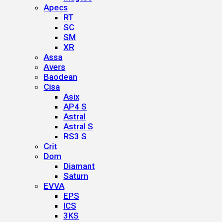
Apecs
RT
SC
SM
XR
Assa
Avers
Baodean
Cisa
Asix
AP4 S
Astral
Astral S
RS3 S
Crit
Dom
Diamant
Saturn
EVVA
EPS
ICS
3KS