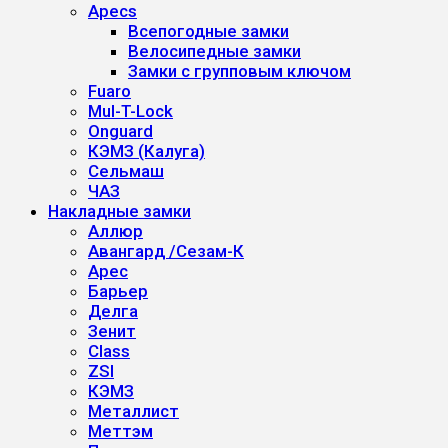
Apecs
Всепогодные замки
Велосипедные замки
Замки с групповым ключом
Fuaro
Mul-T-Lock
Onguard
КЭМЗ (Калуга)
Сельмаш
ЧАЗ
Накладные замки
Аллюр
Авангард /Сезам-К
Арес
Барьер
Делга
Зенит
Class
ZSI
КЭМЗ
Металлист
Меттэм