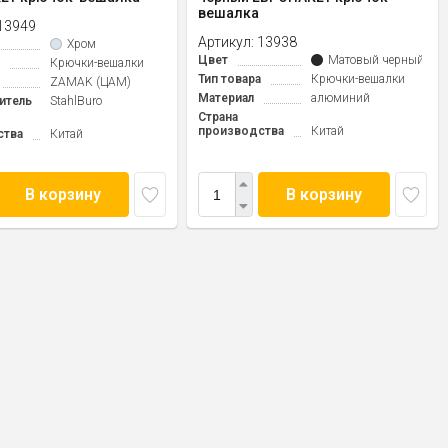
вешалка
13949
Артикул:
13938
Хром
Цвет
Матовый черный
Крючки-вешалки
Тип товара
Крючки-вешалки
ZAMAK (ЦАМ)
Материал
алюминий
итель
StahlBuro
Страна
производства
Китай
ства
Китай
В корзину
В корзину