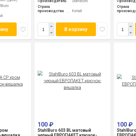
AK (ЦАМ)
Производитель
StahlBuro
Производ
lBuro
Страна
Страна
производства
Китай
производ
ай
зину
В корзину
100
₽
100
₽
хром
StahlBuro 603 BL матовый
StahlBur
-вешалка
черный ЕВРОПАКЕТ крючок-
ЕВРОПАК