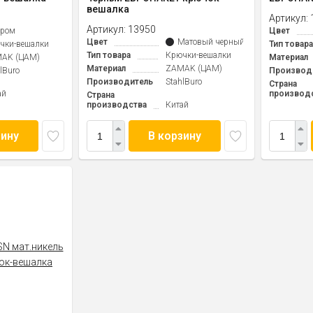
вешалка
Артикул:
Артикул:
13950
Хром
Цвет
Цвет
Матовый черный
чки-вешалки
Тип товара
Тип товара
Крючки-вешалки
AK (ЦАМ)
Материал
Материал
ZAMAK (ЦАМ)
lBuro
Производ
Производитель
StahlBuro
Страна
ай
производ
Страна
производства
Китай
зину
В корзину