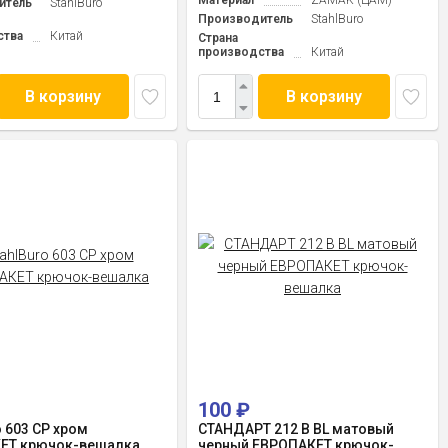
Материал
ZAMAK (ЦАМ)
итель
StahlBuro
Производитель
StahlBuro
ства
Китай
Страна
производства
Китай
В корзину
В корзину
100
₽
o 603 CP хром
СТАНДАРТ 212 B BL матовый
ЕТ крючок-вешалка
черный ЕВРОПАКЕТ крючок-