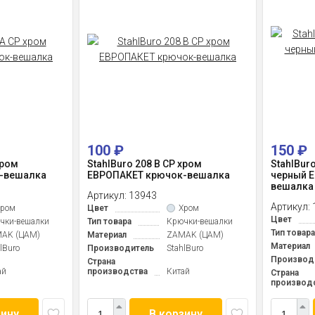
100
₽
150
₽
хром
StahlBuro 208 B CP хром
StahlBur
-вешалка
ЕВРОПАКЕТ крючок-вешалка
черный 
вешалка
Артикул:
13943
Артикул:
Хром
Цвет
Хром
Цвет
чки-вешалки
Тип товара
Крючки-вешалки
Тип товара
AK (ЦАМ)
Материал
ZAMAK (ЦАМ)
Материал
lBuro
Производитель
StahlBuro
Производ
Страна
ай
производства
Китай
Страна
производ
зину
В корзину