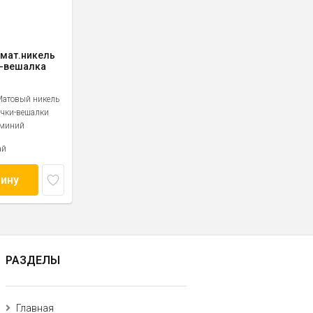
 мат.никель
-вешалка
атовый никель
чки-вешалки
миний
ай
зину
РАЗДЕЛЫ
Главная