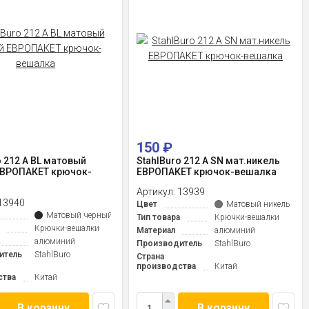
150
₽
o 212 A BL матовый
StahlBuro 212 A SN мат.никель
ЕВРОПАКЕТ крючок-
ЕВРОПАКЕТ крючок-вешалка
Артикул:
13939
13940
Цвет
Матовый никель
Матовый черный
Тип товара
Крючки-вешалки
Крючки-вешалки
Материал
алюминий
алюминий
Производитель
StahlBuro
итель
StahlBuro
Страна
производства
Китай
ства
Китай
В корзину
В корзину