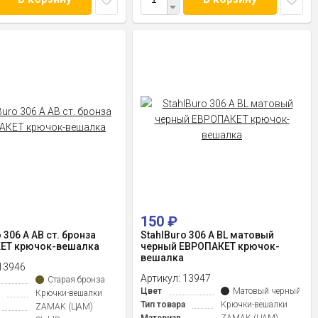
150
₽
 306 А AB ст. бронза
StahlBuro 306 А BL матовый
ЕТ крючок-вешалка
черный ЕВРОПАКЕТ крючок-
вешалка
13946
Артикул:
13947
Старая бронза
Цвет
Матовый черный
Крючки-вешалки
Тип товара
Крючки-вешалки
ZAMAK (ЦАМ)