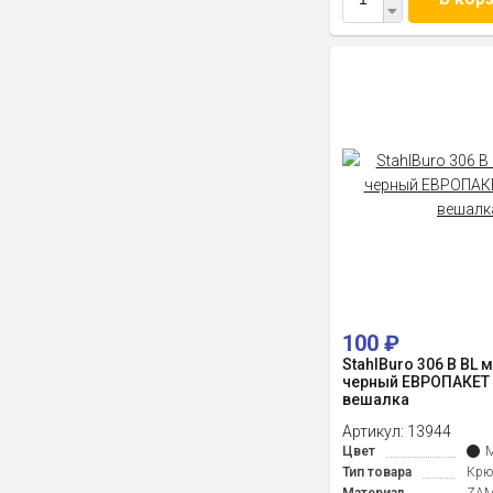
100
₽
StahlBuro 306 B BL
черный ЕВРОПАКЕТ
вешалка
Артикул:
13944
Цвет
М
Тип товара
Крю