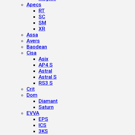
Apecs
RT
SC
SM
XR
Assa
Avers
Baodean
Cisa
Asix
AP4 S
Astral
Astral S
RS3 S
Crit
Dom
Diamant
Saturn
EVVA
EPS
ICS
3KS