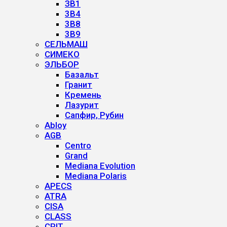
ЗВ1
3B4
3B8
3B9
СЕЛЬМАШ
СИМЕКО
ЭЛЬБОР
Базальт
Гранит
Кремень
Лазурит
Сапфир, Рубин
Abloy
AGB
Centro
Grand
Mediana Evolution
Mediana Polaris
APECS
ATRA
CISA
CLASS
CRIT