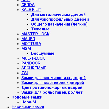
GERDA
KALE KILIT
Для металлических дверей
Для узкопрофильных дверей
Общего назначения (легкие)
Тяжелые
MASTER-LOCK
MAUER
MOTTURA
MSM
Бесшумные
MUL-T-LOCK
PANDOOR
SECUREMME
ZSI
Замки для алюминиевых дверей
Замки для пластиковых дверей
Для противопожарных дверей
Замки для рольставен, роллет
Кодовые замки
Нора-М
Навесные замки