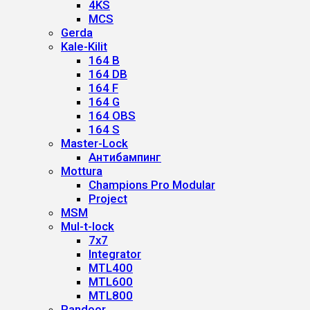
4KS
MCS
Gerda
Kale-Kilit
164 B
164 DB
164 F
164 G
164 OBS
164 S
Master-Lock
Антибампинг
Mottura
Champions Pro Modular
Project
MSM
Mul-t-lock
7x7
Integrator
MTL400
MTL600
MTL800
Pandoor