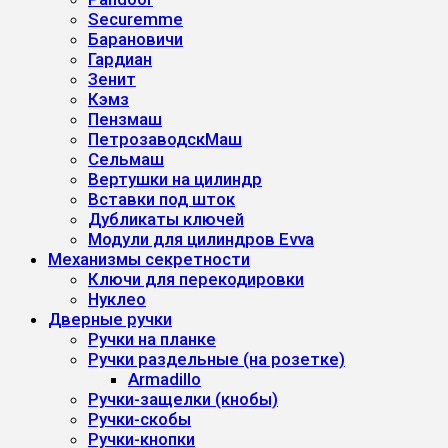
Securemme
Барановичи
Гардиан
Зенит
Кэмз
Пензмаш
ПетрозаводскМаш
Сельмаш
Вертушки на цилиндр
Вставки под шток
Дубликаты ключей
Модули для цилиндров Evva
Механизмы секретности
Ключи для перекодировки
Нуклео
Дверные ручки
Ручки на планке
Ручки раздельные (на розетке)
Armadillo
Ручки-защелки (кнобы)
Ручки-скобы
Ручки-кнопки