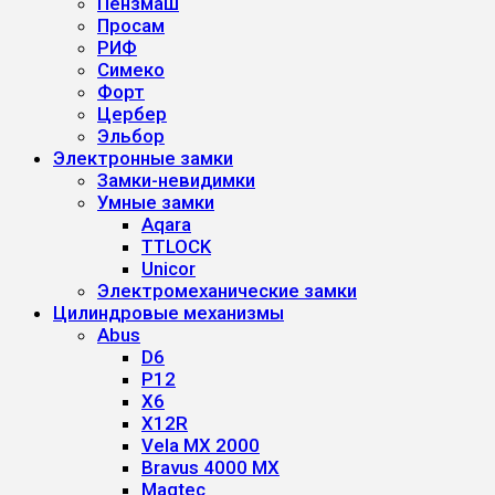
Пензмаш
Просам
РИФ
Симеко
Форт
Цербер
Эльбор
Электронные замки
Замки-невидимки
Умные замки
Aqara
TTLOCK
Unicor
Электромеханические замки
Цилиндровые механизмы
Abus
D6
P12
X6
X12R
Vela MX 2000
Bravus 4000 MX
Magtec