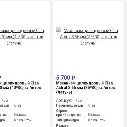
₽
5 700
₽
м цилиндровый Cisa
Механизм цилиндровый Cisa
70 мм (40*30) кл/шток
Astral S 65 мм (35*30) кл/шток
(латунь)
1735
Артикул:
1736
итель
Cisa
Производитель
Cisa
Страна
ства
Италия
производства
Италия
дра
Ключ-шток
Тип цилиндра
Ключ-шток
Размер