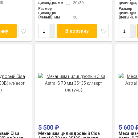
35
цилиндра, мм
30x30
цилиндра,
Размер
Размер
цилиндра
цилиндра
(левый), мм
30
(левый), 
зину
В корзину
5 500
₽
5 600
вый Cisa
Механизм цилиндровый Cisa
Механиз