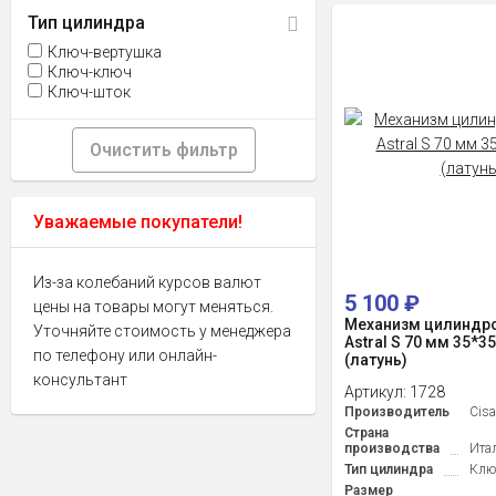
Тип цилиндра
Ключ-вертушка
Ключ-ключ
Ключ-шток
Очистить фильтр
Уважаемые покупатели!
Из-за колебаний курсов валют
5 100
₽
цены на товары могут меняться.
Механизм цилиндро
Уточняйте стоимость у менеджера
Astral S 70 мм 35*3
по телефону или онлайн-
(латунь)
консультант
Артикул:
1728
Производитель
Cis
Страна
производства
Ита
Тип цилиндра
Клю
Размер