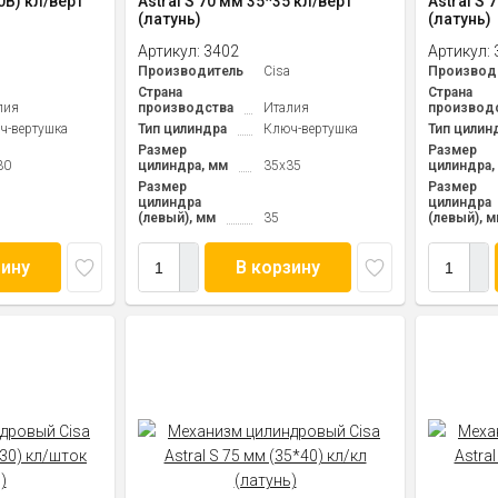
0В) кл/верт
Astral S 70 мм 35*35 кл/верт
Astral S 
(латунь)
(латунь)
Артикул:
3402
Артикул:
a
Производитель
Cisa
Производ
Страна
Страна
лия
производства
Италия
производ
ч-вертушка
Тип цилиндра
Ключ-вертушка
Тип цилин
Размер
Размер
30
цилиндра, мм
35x35
цилиндра,
Размер
Размер
цилиндра
цилиндра
(левый), мм
35
(левый), 
зину
В корзину