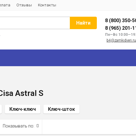
плата
Отзывы
Контакты
8 (800) 350-5
Найти
8 (965) 201-1
и
Пн—Вс 10:00—19
b4@zamkidveri.ru
sa Astral S
Ключ-ключ
Ключ-шток
Показывать по: