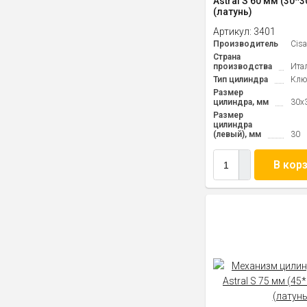
Astral S 60 мм (30*3
(латунь)
Артикул:
3401
Производитель
Cis
Страна
производства
Ита
Тип цилиндра
Клю
Размер
цилиндра, мм
30x
Размер
цилиндра
(левый), мм
30
В кор