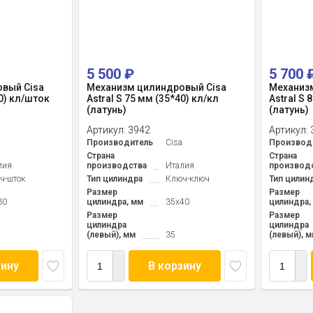
5 500
₽
5 700
вый Cisa
Механизм цилиндровый Cisa
Механиз
30) кл/шток
Astral S 75 мм (35*40) кл/кл
Astral S 
(латунь)
(латунь)
Артикул:
3942
Артикул:
a
Производитель
Cisa
Производ
Страна
Страна
лия
производства
Италия
производ
ч-шток
Тип цилиндра
Ключ-ключ
Тип цилин
Размер
Размер
30
цилиндра, мм
35x40
цилиндра,
Размер
Размер
цилиндра
цилиндра
(левый), мм
35
(левый), 
зину
В корзину