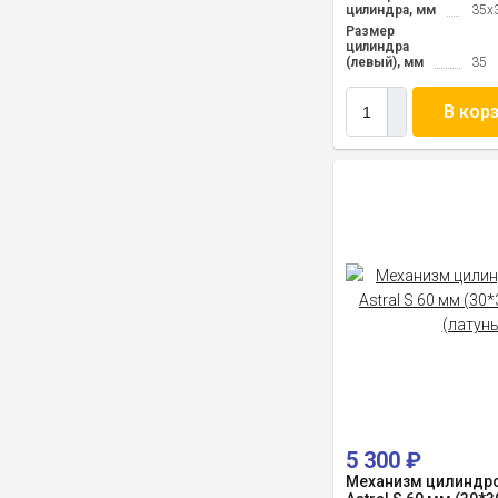
цилиндра, мм
35x
Размер
цилиндра
(левый), мм
35
В кор
5 300
₽
Механизм цилиндро