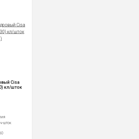
вый Cisa
30) кл/шток
a
лия
ч-шток
30