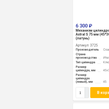
6 300
₽
Механизм цилиндро
Astral S 75 мм (45*
(латунь)
Артикул:
3725
Производитель
Cis
Страна
производства
Ита
Тип цилиндра
Клю
Размер
цилиндра, мм
45x
Размер
цилиндра
(левый), мм
45
В кор