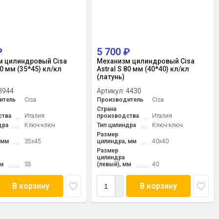
₽
5 700
₽
м цилиндровый Cisa
Механизм цилиндровый Cisa
80 мм (35*45) кл/кл
Astral S 80 мм (40*40) кл/кл
(латунь)
3944
Артикул:
4430
итель
Cisa
Производитель
Cisa
Страна
ства
Италия
производства
Италия
дра
Ключ-ключ
Тип цилиндра
Ключ-ключ
Размер
 мм
35x45
цилиндра, мм
40x40
Размер
цилиндра
мм
35
(левый), мм
40
В корзину
В корзину