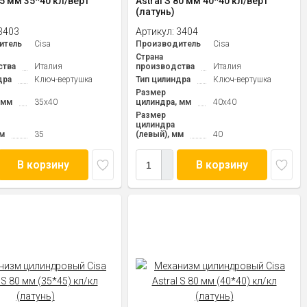
75 мм 35*40 кл/верт
Astral S 80 мм 40*40 кл/верт
(латунь)
3403
Артикул:
3404
итель
Cisa
Производитель
Cisa
Страна
ства
Италия
производства
Италия
дра
Ключ-вертушка
Тип цилиндра
Ключ-вертушка
Размер
 мм
35x40
цилиндра, мм
40x40
Размер
цилиндра
мм
35
(левый), мм
40
В корзину
В корзину