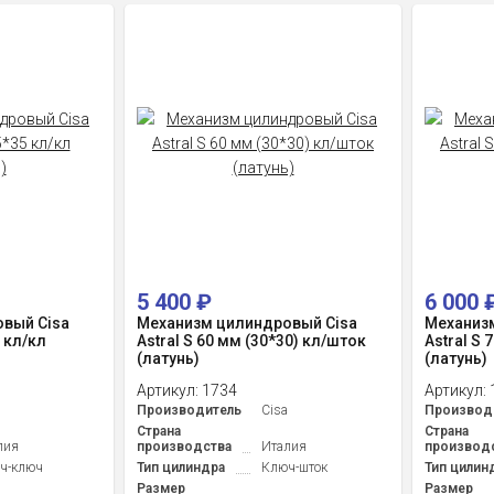
5 400
₽
6 000
вый Cisa
Механизм цилиндровый Cisa
Механиз
5 кл/кл
Astral S 60 мм (30*30) кл/шток
Astral S 
(латунь)
(латунь)
Артикул:
1734
Артикул:
a
Производитель
Cisa
Производ
Страна
Страна
лия
производства
Италия
производ
ч-ключ
Тип цилиндра
Ключ-шток
Тип цилин
Размер
Размер