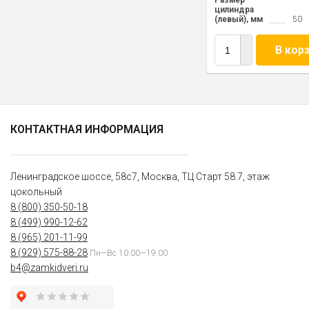
Размер
цилиндра
(левый), мм
50
В кор
КОНТАКТНАЯ ИНФОРМАЦИЯ
Ленинградское шоссе, 58с7, Москва, ТЦ Старт 58.7, этаж
цокольный
8 (800) 350-50-18
8 (499) 990-12-62
8 (965) 201-11-99
8 (929) 575-88-28
Пн—Вс 10:00—19:00
b4@zamkidveri.ru