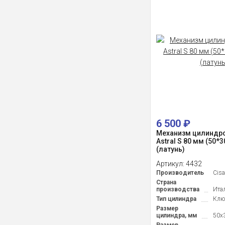
6 500
₽
Механизм цилиндро
Astral S 80 мм (50*
(латунь)
Артикул:
4432
Производитель
Cis
Страна
производства
Ита
Тип цилиндра
Клю
Размер
цилиндра, мм
50x