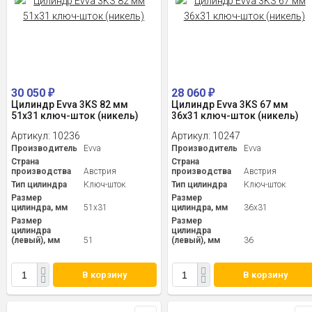
30 050
28 060
₽
₽
Цилиндр Evva 3KS 82 мм
Цилиндр Evva 3KS 67 мм
51x31 ключ-шток (никель)
36x31 ключ-шток (никель)
Артикул:
10236
Артикул:
10247
Производитель
Evva
Производитель
Evva
Страна
Страна
производства
Австрия
производства
Австрия
Тип цилиндра
Ключ-шток
Тип цилиндра
Ключ-шток
Размер
Размер
цилиндра, мм
51x31
цилиндра, мм
36x31
Размер
Размер
цилиндра
цилиндра
(левый), мм
51
(левый), мм
36
В корзину
В корзину