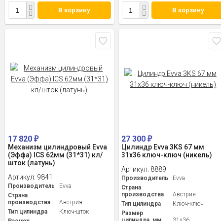
В корзину
В корзину
17 820
27 300
₽
₽
Механизм цилиндровый Evva
Цилиндр Evva 3KS 67 мм
(Эффа) ICS 62мм (31*31) кл/
31x36 ключ-ключ (никель)
шток (латунь)
Артикул:
8889
Артикул:
9841
Производитель
Evva
Производитель
Evva
Страна
производства
Австрия
Страна
производства
Австрия
Тип цилиндра
Ключ-ключ
Тип цилиндра
Ключ-шток
Размер
цилиндра, мм
31x36