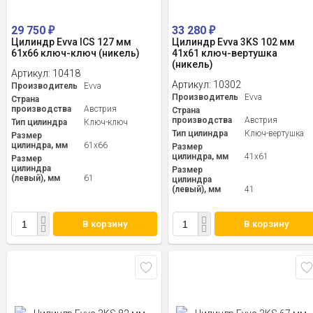
29 750
33 280
₽
₽
Цилиндр Evva ICS 127 мм
Цилиндр Evva 3KS 102 мм
61x66 ключ-ключ (никель)
41x61 ключ-вертушка
(никель)
Артикул:
10418
Артикул:
10302
Производитель
Evva
Производитель
Evva
Страна
производства
Австрия
Страна
производства
Австрия
Тип цилиндра
Ключ-ключ
Тип цилиндра
Ключ-вертушка
Размер
цилиндра, мм
61x66
Размер
цилиндра, мм
41x61
Размер
цилиндра
Размер
(левый), мм
61
цилиндра
(левый), мм
41
В корзину
В корзину