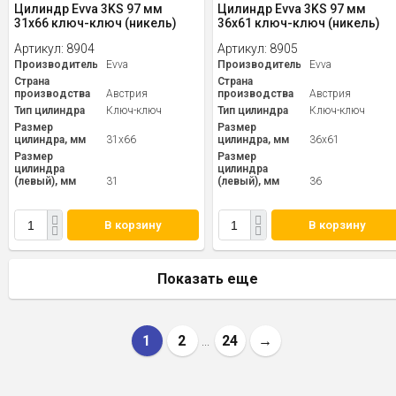
Цилиндр Evva 3KS 97 мм
Цилиндр Evva 3KS 97 мм
31x66 ключ-ключ (никель)
36x61 ключ-ключ (никель)
Артикул:
8904
Артикул:
8905
Производитель
Evva
Производитель
Evva
Страна
Страна
производства
Австрия
производства
Австрия
Тип цилиндра
Ключ-ключ
Тип цилиндра
Ключ-ключ
Размер
Размер
цилиндра, мм
31x66
цилиндра, мм
36x61
Размер
Размер
цилиндра
цилиндра
(левый), мм
31
(левый), мм
36
В корзину
В корзину
Показать еще
1
2
24
→
...