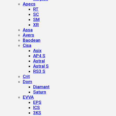
Apecs
RT
SC
SM
XR
Assa
Avers
Baodean
Cisa
Asix
AP4 S
Astral
Astral S
RS3 S
Crit
Dom
Diamant
Saturn
EVVA
EPS
ICS
3KS