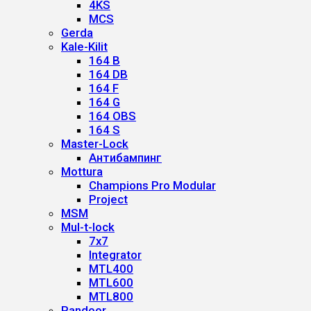
4KS
MCS
Gerda
Kale-Kilit
164 B
164 DB
164 F
164 G
164 OBS
164 S
Master-Lock
Антибампинг
Mottura
Champions Pro Modular
Project
MSM
Mul-t-lock
7x7
Integrator
MTL400
MTL600
MTL800
Pandoor