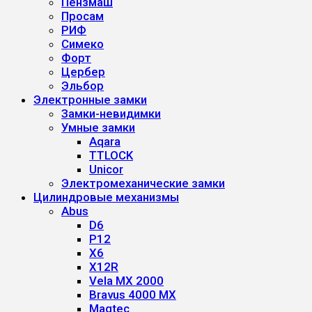
Пензмаш
Просам
РИФ
Симеко
Форт
Цербер
Эльбор
Электронные замки
Замки-невидимки
Умные замки
Aqara
TTLOCK
Unicor
Электромеханические замки
Цилиндровые механизмы
Abus
D6
P12
X6
X12R
Vela MX 2000
Bravus 4000 MX
Magtec