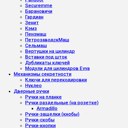
Securemme
Барановичи
Гардиан
Зенит
Кэмз
Пензмаш
ПетрозаводскМаш
Сельмаш
Вертушки на цилиндр
Вставки под шток
Дубликаты ключей
Модули для цилиндров Evva
Механизмы секретности
Ключи для перекодировки
Нуклео
Дверные ручки
Ручки на планке
Ручки раздельные (на розетке)
Armadillo
Ручки-защелки (кнобы)
Ручки-скобы
Ручки-кнопки