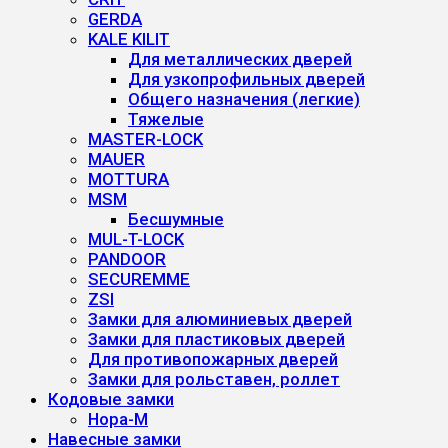
GERDA
KALE KILIT
Для металлических дверей
Для узкопрофильных дверей
Общего назначения (легкие)
Тяжелые
MASTER-LOCK
MAUER
MOTTURA
MSM
Бесшумные
MUL-T-LOCK
PANDOOR
SECUREMME
ZSI
Замки для алюминиевых дверей
Замки для пластиковых дверей
Для противопожарных дверей
Замки для рольставен, роллет
Кодовые замки
Нора-М
Навесные замки