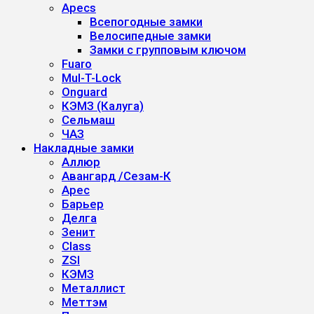
Apecs
Всепогодные замки
Велосипедные замки
Замки с групповым ключом
Fuaro
Mul-T-Lock
Onguard
КЭМЗ (Калуга)
Сельмаш
ЧАЗ
Накладные замки
Аллюр
Авангард /Сезам-К
Арес
Барьер
Делга
Зенит
Class
ZSI
КЭМЗ
Металлист
Меттэм