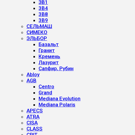
ЗВ1
3B4
3B8
3B9
СЕЛЬМАШ
СИМЕКО
ЭЛЬБОР
Базальт
Гранит
Кремень
Лазурит
Сапфир, Рубин
Abloy
AGB
Centro
Grand
Mediana Evolution
Mediana Polaris
APECS
ATRA
CISA
CLASS
CRIT