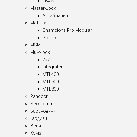
164 S
Master-Lock
Антибампинг
Mottura
Champions Pro Modular
Project
MSM
Mul-t-lock
7x7
Integrator
MTL400
MTL600
MTL800
Pandoor
Securemme
Барановичи
Гардиан
Зенит
Кэмз