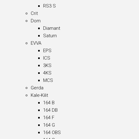
RS3 S
Crit
Dom
Diamant
Saturn
EVVA
EPS
ICS
3KS
4KS
MCS
Gerda
Kale-Kilit
164 B
164 DB
164 F
164 G
164 OBS