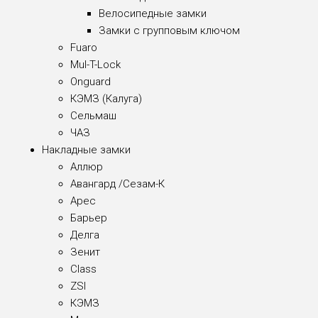
Велосипедные замки
Замки с групповым ключом
Fuaro
Mul-T-Lock
Onguard
КЭМЗ (Калуга)
Сельмаш
ЧАЗ
Накладные замки
Аллюр
Авангард /Сезам-К
Арес
Барьер
Делга
Зенит
Class
ZSI
КЭМЗ