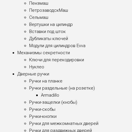
Пензмаш
ПетрозаводскМаш
Сельмаш
Вертушки на цилиндр
Вставки под шток
Дубликаты ключей
Модули для цилиндров Evva
Механизмы секретности
Ключи для перекодировки
Нуклео
Дверные ручки
Ручки на планке
Ручки раздельные (на розетке)
Armadillo
Ручки-защелки (кнобы)
Ручки-скобы
Ручки-кнопки
Ручки для межкомнатных дверей
Ручки для раздвижных дверей