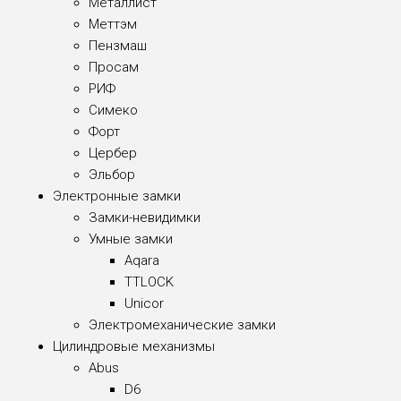
Металлист
Меттэм
Пензмаш
Просам
РИФ
Симеко
Форт
Цербер
Эльбор
Электронные замки
Замки-невидимки
Умные замки
Aqara
TTLOCK
Unicor
Электромеханические замки
Цилиндровые механизмы
Abus
D6