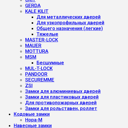
GERDA
KALE KILIT
Для металлических дверей
Для узкопрофильных дверей
Общего назначения (легкие)
Тяжелые
MASTER-LOCK
MAUER
MOTTURA
MSM
Бесшумные
MUL-T-LOCK
PANDOOR
SECUREMME
ZSI
Замки для алюминиевых дверей
Замки для пластиковых дверей
Для противопожарных дверей
Замки для рольставен, роллет
Кодовые замки
Нора-М
Навесные замки