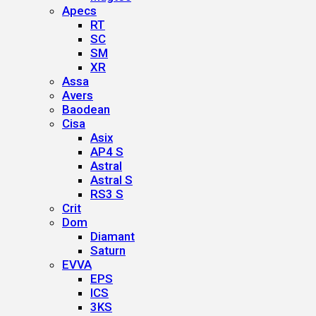
Apecs
RT
SC
SM
XR
Assa
Avers
Baodean
Cisa
Asix
AP4 S
Astral
Astral S
RS3 S
Crit
Dom
Diamant
Saturn
EVVA
EPS
ICS
3KS