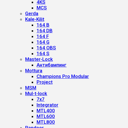
4KS
MCS
Gerda
Kale-Kilit
164 B
164 DB
164 F
164 G
164 OBS
164 S
Master-Lock
Антибампинг
Mottura
Champions Pro Modular
Project
MSM
Mul-t-lock
7x7
Integrator
MTL400
MTL600
MTL800
Pandoor