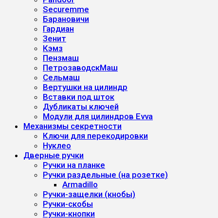
Securemme
Барановичи
Гардиан
Зенит
Кэмз
Пензмаш
ПетрозаводскМаш
Сельмаш
Вертушки на цилиндр
Вставки под шток
Дубликаты ключей
Модули для цилиндров Evva
Механизмы секретности
Ключи для перекодировки
Нуклео
Дверные ручки
Ручки на планке
Ручки раздельные (на розетке)
Armadillo
Ручки-защелки (кнобы)
Ручки-скобы
Ручки-кнопки