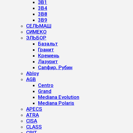
ЗВ1
3B4
3B8
3B9
СЕЛЬМАШ
СИМЕКО
ЭЛЬБОР
Базальт
Гранит
Кремень
Лазурит
Сапфир, Рубин
Abloy
AGB
Centro
Grand
Mediana Evolution
Mediana Polaris
APECS
ATRA
CISA
CLASS
CRIT