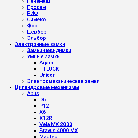
Пензмаш
Просам
РИФ
Симеко
Форт
Цербер
Эльбор
Электронные замки
Замки-невидимки
Умные замки
Aqara
TTLOCK
Unicor
Электромеханические замки
Цилиндровые механизмы
Abus
D6
P12
X6
X12R
Vela MX 2000
Bravus 4000 MX
Magtec