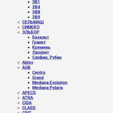
ЗВ1
3B4
3B8
3B9
СЕЛЬМАШ
СИМЕКО
ЭЛЬБОР
Базальт
Гранит
Кремень
Лазурит
Сапфир, Рубин
Abloy
AGB
Centro
Grand
Mediana Evolution
Mediana Polaris
APECS
ATRA
CISA
CLASS
CRIT