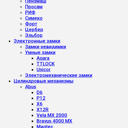
Пензмаш
Просам
РИФ
Симеко
Форт
Цербер
Эльбор
Электронные замки
Замки-невидимки
Умные замки
Aqara
TTLOCK
Unicor
Электромеханические замки
Цилиндровые механизмы
Abus
D6
P12
X6
X12R
Vela MX 2000
Bravus 4000 MX
Magtec