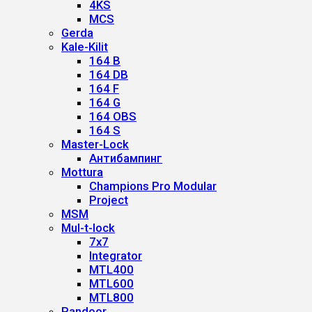
4KS
MCS
Gerda
Kale-Kilit
164 B
164 DB
164 F
164 G
164 OBS
164 S
Master-Lock
Антибампинг
Mottura
Champions Pro Modular
Project
MSM
Mul-t-lock
7x7
Integrator
MTL400
MTL600
MTL800
Pandoor