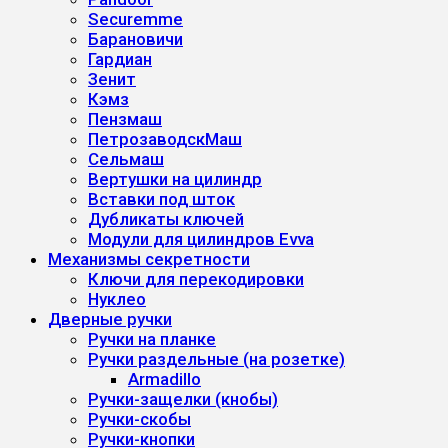
Securemme
Барановичи
Гардиан
Зенит
Кэмз
Пензмаш
ПетрозаводскМаш
Сельмаш
Вертушки на цилиндр
Вставки под шток
Дубликаты ключей
Модули для цилиндров Evva
Механизмы секретности
Ключи для перекодировки
Нуклео
Дверные ручки
Ручки на планке
Ручки раздельные (на розетке)
Armadillo
Ручки-защелки (кнобы)
Ручки-скобы
Ручки-кнопки