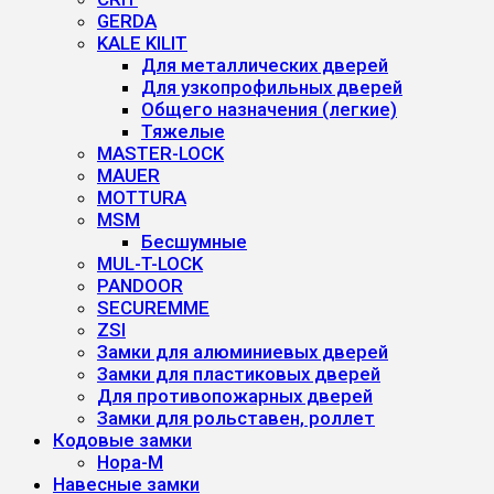
GERDA
KALE KILIT
Для металлических дверей
Для узкопрофильных дверей
Общего назначения (легкие)
Тяжелые
MASTER-LOCK
MAUER
MOTTURA
MSM
Бесшумные
MUL-T-LOCK
PANDOOR
SECUREMME
ZSI
Замки для алюминиевых дверей
Замки для пластиковых дверей
Для противопожарных дверей
Замки для рольставен, роллет
Кодовые замки
Нора-М
Навесные замки