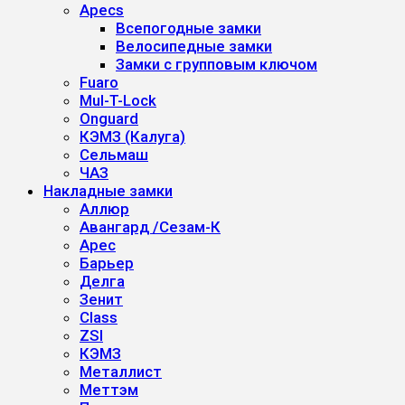
Apecs
Всепогодные замки
Велосипедные замки
Замки с групповым ключом
Fuaro
Mul-T-Lock
Onguard
КЭМЗ (Калуга)
Сельмаш
ЧАЗ
Накладные замки
Аллюр
Авангард /Сезам-К
Арес
Барьер
Делга
Зенит
Class
ZSI
КЭМЗ
Металлист
Меттэм