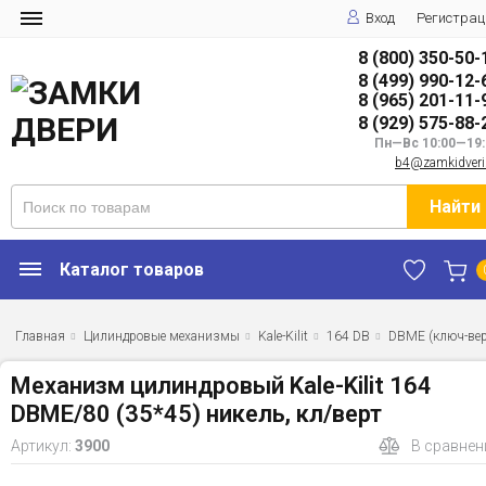
Вход
Регистрац
8 (800) 350-50-
8 (499) 990-12-
8 (965) 201-11-
8 (929) 575-88-
Пн—Вс 10:00—19:
b4@zamkidveri
Найти
Каталог товаров
Главная
Цилиндровые механизмы
Kale-Kilit
164 DB
DBME (ключ-вер
Механизм цилиндровый Kale-Kilit 164
DBME/80 (35*45) никель, кл/верт
Артикул:
3900
В сравнен