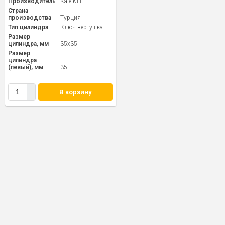
Производитель
Kale-Kilit
Страна
производства
Турция
Тип цилиндра
Ключ-вертушка
Размер
цилиндра, мм
35x35
Размер
цилиндра
(левый), мм
35
В корзину