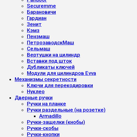
Securemme
Барановичи
Гардиан
Зенит
Кэмз
Пензмаш
ПетрозаводскМаш
Сельмаш
Вертушки на цилиндр
Вставки под шток
Дубликаты ключей
Модули для цилиндров Evva
Механизмы секретности
Ключи для перекодировки
Нуклео
Дверные ручки
Ручки на планке
Ручки раздельные (на розетке)
Armadillo
Ручки-защелки (кнобы)
Ручки-скобы
Ручки-кнопки