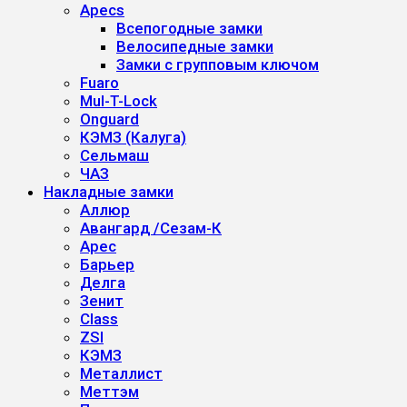
Apecs
Всепогодные замки
Велосипедные замки
Замки с групповым ключом
Fuaro
Mul-T-Lock
Onguard
КЭМЗ (Калуга)
Сельмаш
ЧАЗ
Накладные замки
Аллюр
Авангард /Сезам-К
Арес
Барьер
Делга
Зенит
Class
ZSI
КЭМЗ
Металлист
Меттэм