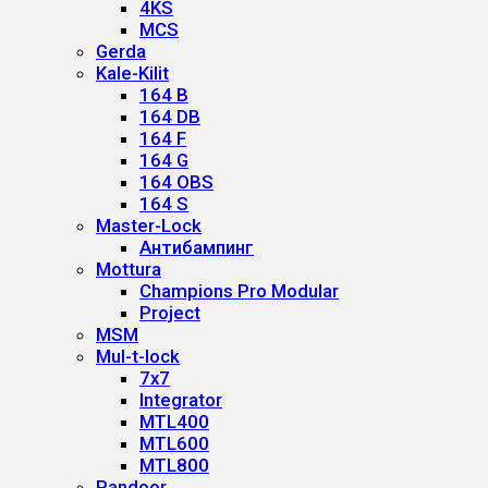
4KS
MCS
Gerda
Kale-Kilit
164 B
164 DB
164 F
164 G
164 OBS
164 S
Master-Lock
Антибампинг
Mottura
Champions Pro Modular
Project
MSM
Mul-t-lock
7x7
Integrator
MTL400
MTL600
MTL800
Pandoor