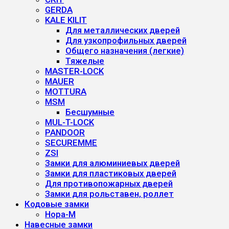
GERDA
KALE KILIT
Для металлических дверей
Для узкопрофильных дверей
Общего назначения (легкие)
Тяжелые
MASTER-LOCK
MAUER
MOTTURA
MSM
Бесшумные
MUL-T-LOCK
PANDOOR
SECUREMME
ZSI
Замки для алюминиевых дверей
Замки для пластиковых дверей
Для противопожарных дверей
Замки для рольставен, роллет
Кодовые замки
Нора-М
Навесные замки