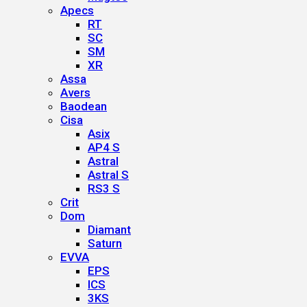
Apecs
RT
SC
SM
XR
Assa
Avers
Baodean
Cisa
Asix
AP4 S
Astral
Astral S
RS3 S
Crit
Dom
Diamant
Saturn
EVVA
EPS
ICS
3KS