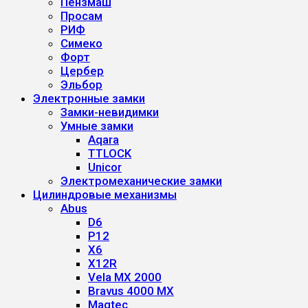
Пензмаш
Просам
РИФ
Симеко
Форт
Цербер
Эльбор
Электронные замки
Замки-невидимки
Умные замки
Aqara
TTLOCK
Unicor
Электромеханические замки
Цилиндровые механизмы
Abus
D6
P12
X6
X12R
Vela MX 2000
Bravus 4000 MX
Magtec