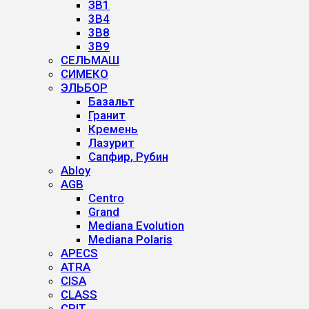
ЗВ1
3B4
3B8
3B9
СЕЛЬМАШ
СИМЕКО
ЭЛЬБОР
Базальт
Гранит
Кремень
Лазурит
Сапфир, Рубин
Abloy
AGB
Centro
Grand
Mediana Evolution
Mediana Polaris
APECS
ATRA
CISA
CLASS
CRIT