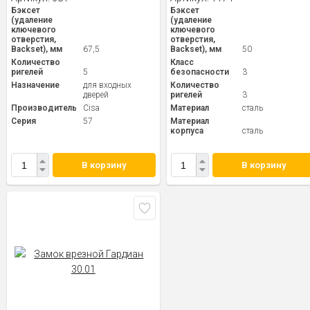
Бэксет
Бэксет
(удаление
(удаление
ключевого
ключевого
отверстия,
отверстия,
Backset), мм
67,5
Backset), мм
50
Количество
Класс
ригелей
5
безопасности
3
Назначение
для входных
Количество
дверей
ригелей
3
Производитель
Cisa
Материал
сталь
Серия
57
Материал
корпуса
сталь
В корзину
В корзину