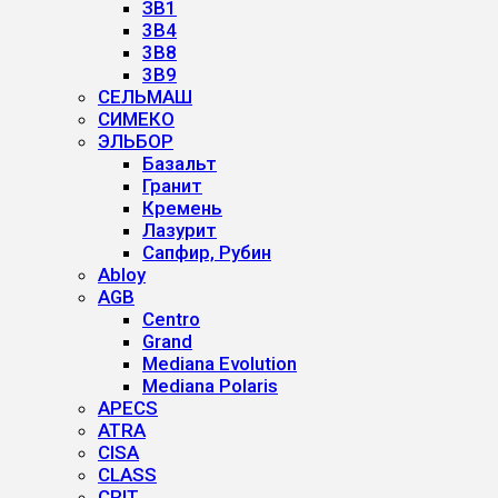
ЗВ1
3B4
3B8
3B9
СЕЛЬМАШ
СИМЕКО
ЭЛЬБОР
Базальт
Гранит
Кремень
Лазурит
Сапфир, Рубин
Abloy
AGB
Centro
Grand
Mediana Evolution
Mediana Polaris
APECS
ATRA
CISA
CLASS
CRIT