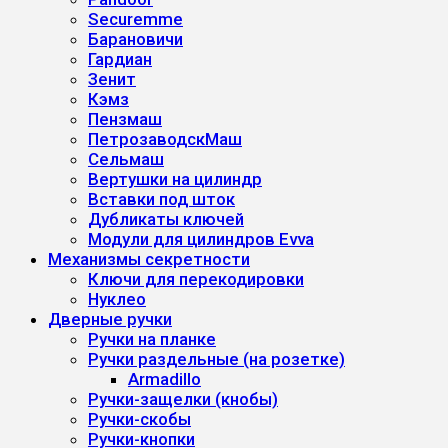
Securemme
Барановичи
Гардиан
Зенит
Кэмз
Пензмаш
ПетрозаводскМаш
Сельмаш
Вертушки на цилиндр
Вставки под шток
Дубликаты ключей
Модули для цилиндров Evva
Механизмы секретности
Ключи для перекодировки
Нуклео
Дверные ручки
Ручки на планке
Ручки раздельные (на розетке)
Armadillo
Ручки-защелки (кнобы)
Ручки-скобы
Ручки-кнопки