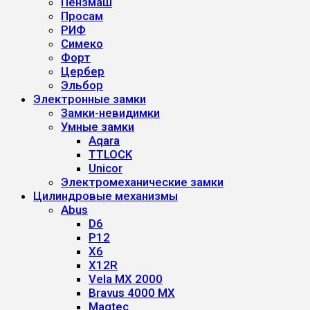
Пензмаш
Просам
РИФ
Симеко
Форт
Цербер
Эльбор
Электронные замки
Замки-невидимки
Умные замки
Aqara
TTLOCK
Unicor
Электромеханические замки
Цилиндровые механизмы
Abus
D6
P12
X6
X12R
Vela MX 2000
Bravus 4000 MX
Magtec