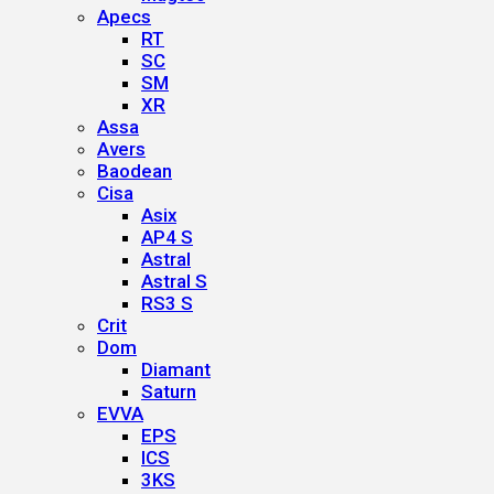
Apecs
RT
SC
SM
XR
Assa
Avers
Baodean
Cisa
Asix
AP4 S
Astral
Astral S
RS3 S
Crit
Dom
Diamant
Saturn
EVVA
EPS
ICS
3KS