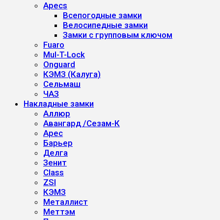
Apecs
Всепогодные замки
Велосипедные замки
Замки с групповым ключом
Fuaro
Mul-T-Lock
Onguard
КЭМЗ (Калуга)
Сельмаш
ЧАЗ
Накладные замки
Аллюр
Авангард /Сезам-К
Арес
Барьер
Делга
Зенит
Class
ZSI
КЭМЗ
Металлист
Меттэм