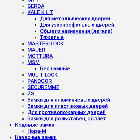
GERDA
KALE KILIT
Для металлических дверей
Для узкопрофильных дверей
Общего назначения (легкие)
Тяжелые
MASTER-LOCK
MAUER
MOTTURA
MSM
Бесшумные
MUL-T-LOCK
PANDOOR
SECUREMME
ZSI
Замки для алюминиевых дверей
Замки для пластиковых дверей
Для противопожарных дверей
Замки для рольставен, роллет
Кодовые замки
Нора-М
Навесные замки