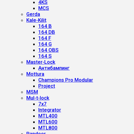
4KS
MCS
Gerda
Kale-Kilit
164 B
164 DB
164 F
164 G
164 OBS
164 S
Master-Lock
Антибампинг
Mottura
Champions Pro Modular
Project
MSM
Mul-t-lock
7x7
Integrator
MTL400
MTL600
MTL800
Pandoor