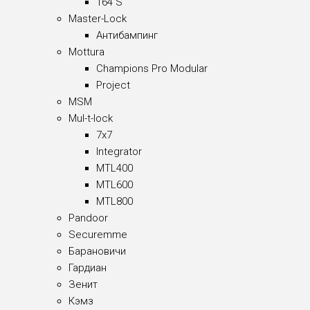
164 S
Master-Lock
Антибампинг
Mottura
Champions Pro Modular
Project
MSM
Mul-t-lock
7x7
Integrator
MTL400
MTL600
MTL800
Pandoor
Securemme
Барановичи
Гардиан
Зенит
Кэмз