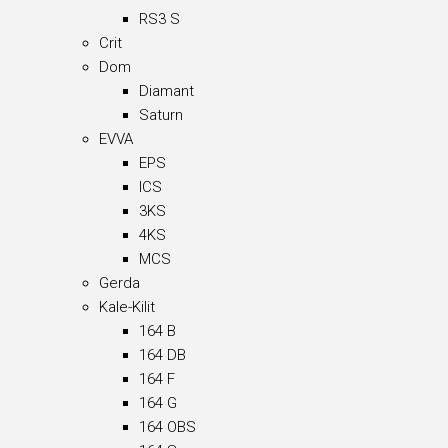
RS3 S
Crit
Dom
Diamant
Saturn
EVVA
EPS
ICS
3KS
4KS
MCS
Gerda
Kale-Kilit
164 B
164 DB
164 F
164 G
164 OBS