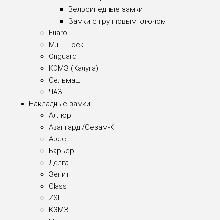
Велосипедные замки
Замки с групповым ключом
Fuaro
Mul-T-Lock
Onguard
КЭМЗ (Калуга)
Сельмаш
ЧАЗ
Накладные замки
Аллюр
Авангард /Сезам-К
Арес
Барьер
Делга
Зенит
Class
ZSI
КЭМЗ