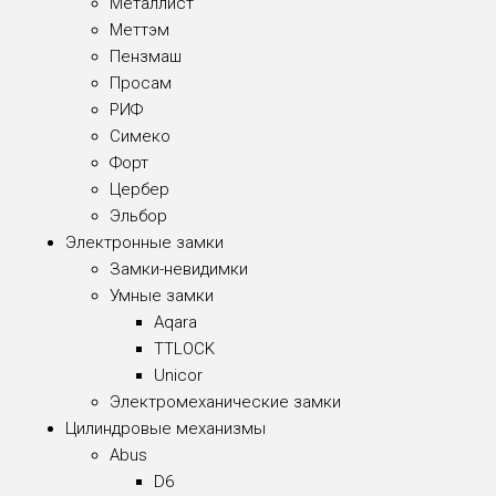
Металлист
Меттэм
Пензмаш
Просам
РИФ
Симеко
Форт
Цербер
Эльбор
Электронные замки
Замки-невидимки
Умные замки
Aqara
TTLOCK
Unicor
Электромеханические замки
Цилиндровые механизмы
Abus
D6