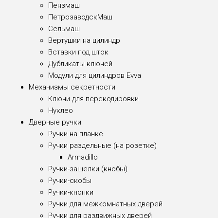
Пензмаш
ПетрозаводскМаш
Сельмаш
Вертушки на цилиндр
Вставки под шток
Дубликаты ключей
Модули для цилиндров Evva
Механизмы секретности
Ключи для перекодировки
Нуклео
Дверные ручки
Ручки на планке
Ручки раздельные (на розетке)
Armadillo
Ручки-защелки (кнобы)
Ручки-скобы
Ручки-кнопки
Ручки для межкомнатных дверей
Ручки для раздвижных дверей