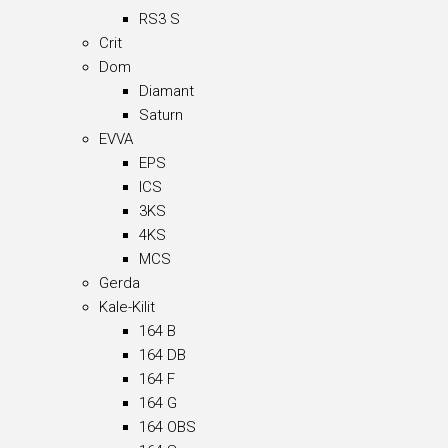
RS3 S
Crit
Dom
Diamant
Saturn
EVVA
EPS
ICS
3KS
4KS
MCS
Gerda
Kale-Kilit
164 B
164 DB
164 F
164 G
164 OBS