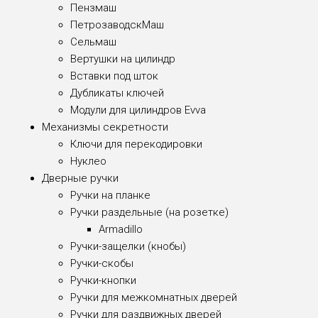
Пензмаш
ПетрозаводскМаш
Сельмаш
Вертушки на цилиндр
Вставки под шток
Дубликаты ключей
Модули для цилиндров Evva
Механизмы секретности
Ключи для перекодировки
Нуклео
Дверные ручки
Ручки на планке
Ручки раздельные (на розетке)
Armadillo
Ручки-защелки (кнобы)
Ручки-скобы
Ручки-кнопки
Ручки для межкомнатных дверей
Ручки для раздвижных дверей