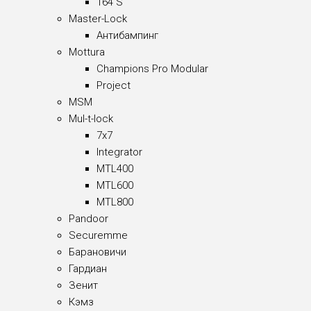
164 S
Master-Lock
Антибампинг
Mottura
Champions Pro Modular
Project
MSM
Mul-t-lock
7x7
Integrator
MTL400
MTL600
MTL800
Pandoor
Securemme
Барановичи
Гардиан
Зенит
Кэмз