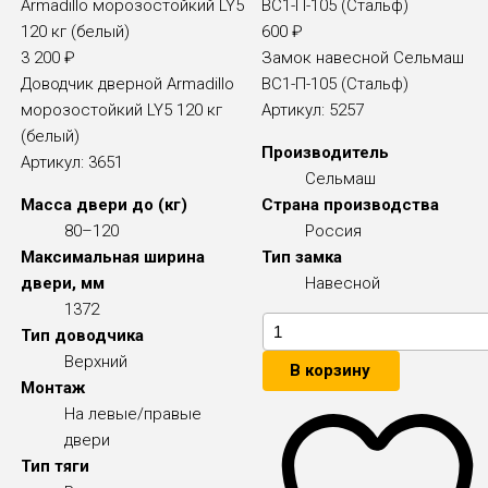
600
₽
3 200
₽
Замок навесной Сельмаш
Доводчик дверной Armadillo
ВС1-П-105 (Стальф)
морозостойкий LY5 120 кг
Артикул:
5257
(белый)
Производитель
Артикул:
3651
Сельмаш
Масса двери до (кг)
Страна производства
80–120
Россия
Максимальная ширина
Тип замка
двери, мм
Навесной
1372
Тип доводчика
Верхний
В корзину
Монтаж
На левые/правые
двери
Тип тяги