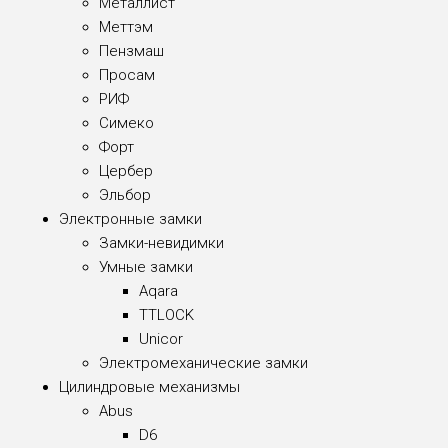
Металлист
Меттэм
Пензмаш
Просам
РИФ
Симеко
Форт
Цербер
Эльбор
Электронные замки
Замки-невидимки
Умные замки
Aqara
TTLOCK
Unicor
Электромеханические замки
Цилиндровые механизмы
Abus
D6