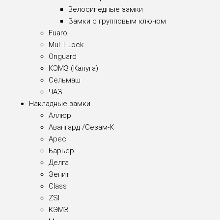
Велосипедные замки
Замки с групповым ключом
Fuaro
Mul-T-Lock
Onguard
КЭМЗ (Калуга)
Сельмаш
ЧАЗ
Накладные замки
Аллюр
Авангард /Сезам-К
Арес
Барьер
Делга
Зенит
Class
ZSI
КЭМЗ